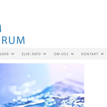
NDER
ELVE-INFO
OM OSS
KONTAKT
NDER
VÅRE UTTALELSER
SAMARBEIDSPARTNERE
KONTAKT
VÅRE ELVER OG BEKKER
AKTIVITETER
STYRET
VASSDRAGSFORVALTNING
FORENINGSDRIFT
SEMINARER
VEDTEKTER