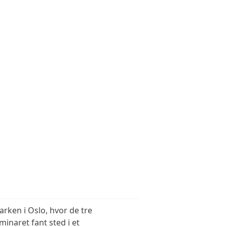
SKALLUMDAMMENS VENNER
ØVERLANDSVASSDRAGETS VENNER
rken i Oslo, hvor de tre
inaret fant sted i et