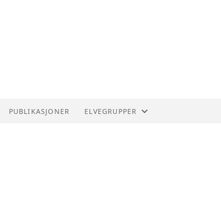
PUBLIKASJONER
ELVEGRUPPER
ENGERVANNETS VENNER
LOMMAS VENNER
LYSAKERVASSDRAGETS VENNER
MØLLADAMMEN RESTAURERINGSPR