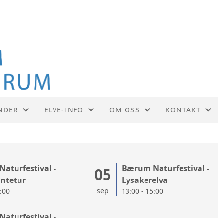
NDER
ELVE-INFO
OM OSS
KONTAKT
NDER
VÅRE UTTALELSER
SAMARBEIDSPARTNERE
KONTAKT
VÅRE ELVER OG BEKKER
AKTIVITETER
STYRET
aturfestival -
Bærum Naturfestival -
05
ntetur
Lysakerelva
VASSDRAGSFORVALTNING
FORENINGSDRIFT
sep
5:00
13:00 - 15:00
SEMINARER
VEDTEKTER
aturfestival -