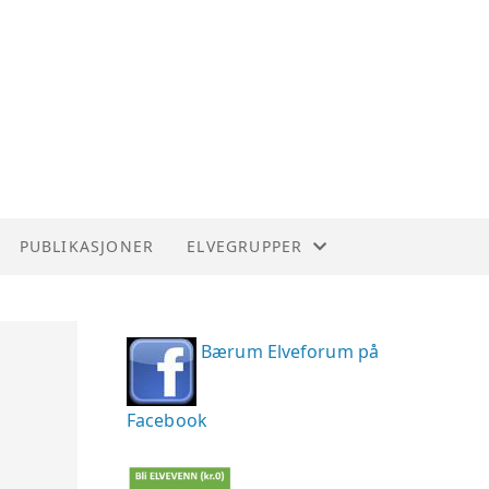
PUBLIKASJONER
ELVEGRUPPER
ENGERVANNETS VENNER
Bærum Elveforum på
LOMMAS VENNER
LYSAKERVASSDRAGETS VENNER
Facebook
MØLLADAMMEN RESTAURERINGSPR