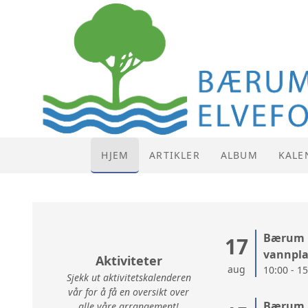
HJEM
ARTIKLER
ALBUM
KALE
KALE
LISTE
Bærum N
17
vannpla
Aktiviteter
aug
10:00 - 1
Sjekk ut aktivitetskalenderen
vår for å få en oversikt over
Bærum N
alle våre arrangement!