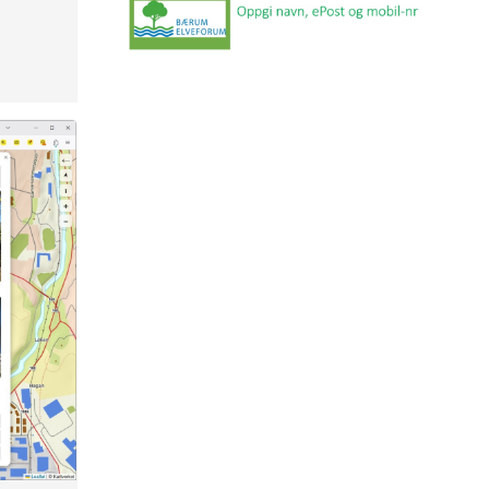
SKALLUMDAMMENS VENNER
ØVERLANDSVASSDRAGETS VENNER