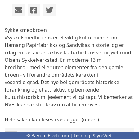
Sykkelsmedbroen
«Sykkelsmedbroen» er et viktig kulturminne om
Hamang Papirfabrikks og Sandvikas historie, og er
i dag en del av det aktive kulturhistoriske miljøet rundt
Olsens Sykkelverksted. En moderne 13 m
bred bro - med eller uten elementer fra den gamle
broen - vil forandre områdets karakter i
vesentlig grad. Det nye boligområdets historiske
forankring og et attraktivt og berikende
kulturhistorisk miljøelement vil gå tapt. Vi bemerker at
NVE ikke har stilt krav om at broen rives.
Hele saken kan leses i vedlegget (under):
2016.02.11 Klage Bjørnegårdsvingen 11-13
© Bærum Elveforum | Løsning:
StyreWeb