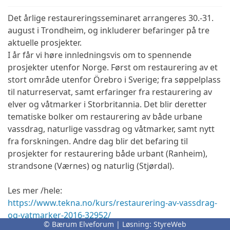
Det årlige restaureringsseminaret arrangeres 30.-31.
august i Trondheim, og inkluderer befaringer på tre
aktuelle prosjekter.
I år får vi høre innledningsvis om to spennende
prosjekter utenfor Norge. Først om restaurering av et
stort område utenfor Örebro i Sverige; fra søppelplass
til naturreservat, samt erfaringer fra restaurering av
elver og våtmarker i Storbritannia. Det blir deretter
tematiske bolker om restaurering av både urbane
vassdrag, naturlige vassdrag og våtmarker, samt nytt
fra forskningen. Andre dag blir det befaring til
prosjekter for restaurering både urbant (Ranheim),
strandsone (Værnes) og naturlig (Stjørdal).
Les mer /hele:
https://www.tekna.no/kurs/restaurering-av-vassdrag-
og-vatmarker-2016-32952/
© Bærum Elveforum | Løsning:
StyreWeb