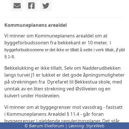
Kommuneplanens arealdel
Vi minner om Kommuneplanens arealdel om at
byggeforbudssonen fra bekkekant er 10 meter.
I
b
y
g
g
e
f
orbu
d
sso
n
e
n
e er
d
e
t
i
k
k
e
er
t
ill
att
å s
e
tt
e
i
v
e
r
k
t
il
t
a
k
,
j
f
p
b
l
§
1
-
8
.
Bekkelukking er ikke tillatt. Selv om Nadderudbekken
langs turvei J1 er lukket er det gode åpningsmuligheter
på strekningen fra
Dyrefaret til Bekkestua skole, med
unntak av en liten strekning ved Østliveien og en
kulvert under Hosleveien.
Vi minner om at byggegrenser mot vassdrag - fastsatt
i Kommuneplanens Arealdel § 11.4 - går foran
byggegrenser i gjeldende reguleringsplaner. Det står
© Bærum Elveforum | Løsning:
StyreWeb
også at ved alle planer og tiltak som berører lukkede