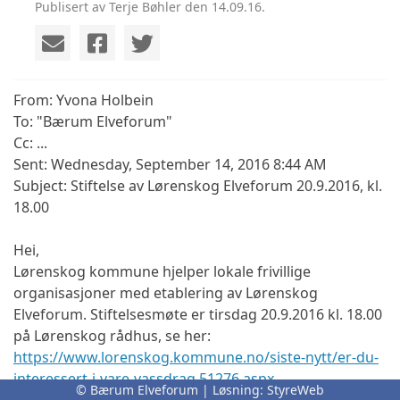
Publisert av Terje Bøhler den 14.09.16.
From: Yvona Holbein
To: "Bærum Elveforum"
Cc: ...
Sent: Wednesday, September 14, 2016 8:44 AM
Subject: Stiftelse av Lørenskog Elveforum 20.9.2016, kl.
18.00
Hei,
Lørenskog kommune hjelper lokale frivillige
organisasjoner med etablering av Lørenskog
Elveforum. Stiftelsesmøte er tirsdag 20.9.2016 kl. 18.00
på Lørenskog rådhus, se her:
https://www.lorenskog.kommune.no/siste-nytt/er-du-
interessert-i-vare-vassdrag.51276.aspx
© Bærum Elveforum | Løsning:
StyreWeb