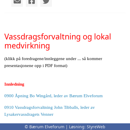
Vassdragsforvaltning og lokal
medvirkning
(klikk på foredragene/innleggene under ... så kommer
presentasjonene opp i PDF format)
Innledning
0900 Åpning Bo Wingård, leder av Bærum Elveforum
0910 Vassdragsforvaltning John Tibballs, leder av
Lysakervassdragets Venner
0930 Rammer og premisser ved seniorrådgiver Inger Staubo, NVE
© Bærum Elveforum | Løsning:
StyreWeb