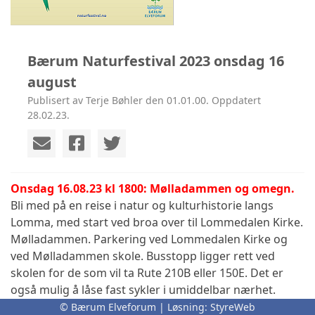
Bærum Naturfestival 2023 onsdag 16
august
Publisert av Terje Bøhler den 01.01.00. Oppdatert
28.02.23.
Onsdag 16.08.23 kl 1800: Mølladammen og omegn.
Bli med på en reise i natur og kulturhistorie langs
Lomma, med start ved broa over til Lommedalen Kirke.
Mølladammen. Parkering ved Lommedalen Kirke og
ved Mølladammen skole. Busstopp ligger rett ved
skolen for de som vil ta Rute 210B eller 150E. Det er
også mulig å låse fast sykler i umiddelbar nærhet.
Aksjonsgruppen i området deler sine planer og
© Bærum Elveforum | Løsning:
StyreWeb