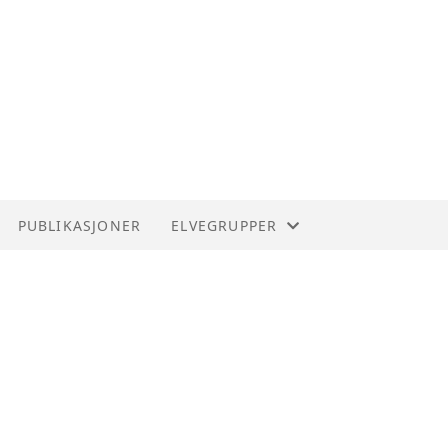
PUBLIKASJONER
ELVEGRUPPER
ENGERVANNETS VENNER
LOMMAS VENNER
LYSAKERVASSDRAGETS VENNER
MØLLADAMMEN RESTAURERINGSPR