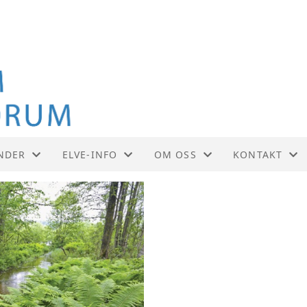
NDER
ELVE-INFO
OM OSS
KONTAKT
NDER
VÅRE UTTALELSER
SAMARBEIDSPARTNERE
KONTAKT
VÅRE ELVER OG BEKKER
AKTIVITETER
STYRET
VASSDRAGSFORVALTNING
FORENINGSDRIFT
SEMINARER
VEDTEKTER