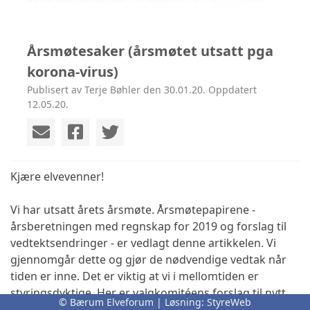
Årsmøtesaker (årsmøtet utsatt pga
korona-virus)
Publisert av Terje Bøhler den 30.01.20. Oppdatert
12.05.20.
Kjære elvevenner!
Vi har utsatt årets årsmøte. Årsmøtepapirene -
årsberetningen med regnskap for 2019 og forslag til
vedtektsendringer - er vedlagt denne artikkelen. Vi
gjennomgår dette og gjør de nødvendige vedtak når
tiden er inne. Det er viktig at vi i mellomtiden er
styringsdyktige. Her er valgkomitéens forslag til nytt
© Bærum Elveforum | Løsning:
StyreWeb
styre: