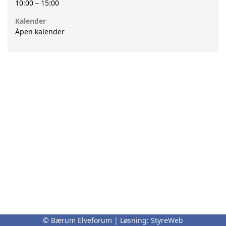
10:00
–
15:00
Kalender
Åpen kalender
© Bærum Elveforum | Løsning:
StyreWeb