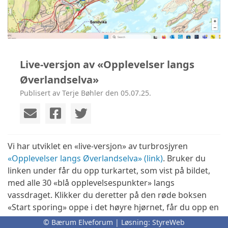
Live-versjon av «Opplevelser langs
Øverlandselva»
Publisert av Terje Bøhler den 05.07.25.
Vi har utviklet en «live-versjon» av turbrosjyren
«Opplevelser langs Øverlandselva» (link)
. Bruker du
linken under får du opp turkartet, som vist på bildet,
med alle 30 «blå opplevelsespunkter» langs
vassdraget. Klikker du deretter på den røde boksen
«Start sporing» oppe i det høyre hjørnet, får du opp en
rød sirkel som til enhver tid viser hvor du befinner deg
© Bærum Elveforum | Løsning:
StyreWeb