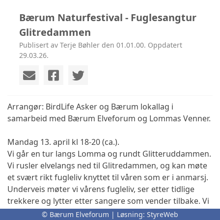
Bærum Naturfestival - Fuglesangtur
Glitredammen
Publisert av Terje Bøhler den 01.01.00. Oppdatert
29.03.26.
Arrangør: BirdLife Asker og Bærum lokallag i
samarbeid med Bærum Elveforum og Lommas Venner.
Mandag 13. april kl 18-20 (ca.).
Vi går en tur langs Lomma og rundt Glitteruddammen.
Vi rusler elvelangs ned til Glitredammen, og kan møte
et svært rikt fugleliv knyttet til våren som er i anmarsj.
Underveis møter vi vårens fugleliv, ser etter tidlige
trekkere og lytter etter sangere som vender tilbake. Vi
stopper på utvalgte steder for å oppleve landskapet,
© Bærum Elveforum | Løsning:
StyreWeb